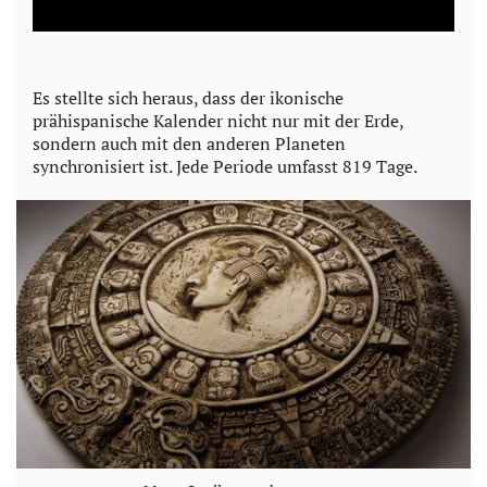
a
y
Es stellte sich heraus, dass der ikonische
prähispanische Kalender nicht nur mit der Erde,
V
sondern auch mit den anderen Planeten
synchronisiert ist. Jede Periode umfasst 819 Tage.
i
d
e
o