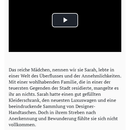
P
l
a
y
Das reiche Mädchen, nennen wir sie Sarah, lebte in
einer Welt des Überflusses und der Annehmlichkeiten.
V
Mit einer wohlhabenden Familie, die in einer der
teuersten Gegenden der Stadt residierte, mangelte es
i
ihr an nichts. Sarah hatte einen gut gefüllten
Kleiderschrank, den neuesten Luxuswagen und eine
d
beeindruckende Sammlung von Designer-
Handtaschen. Doch in ihrem Streben nach
e
Anerkennung und Bewunderung fühlte sie sich nicht
vollkommen.