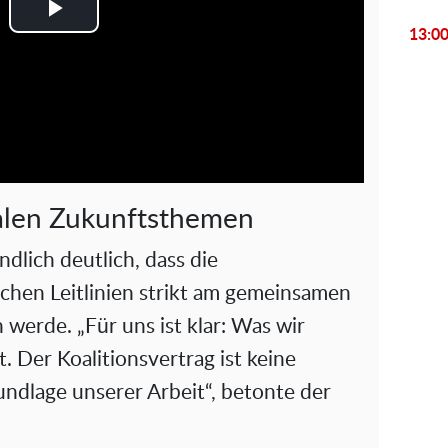
P
13:0
l
a
y
V
ralen Zukunftsthemen
i
lich deutlich, dass die
schen Leitlinien strikt am gemeinsamen
d
 werde. „Für uns ist klar: Was wir
e
t. Der Koalitionsvertrag ist keine
o
undlage unserer Arbeit“, betonte der