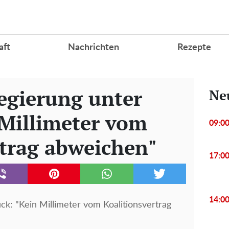
aft
Nachrichten
Rezepte
Regierung unter
Ne
 Millimeter vom
09:0
rtrag abweichen"
17:0
14:0
ck: "Kein Millimeter vom Koalitionsvertrag