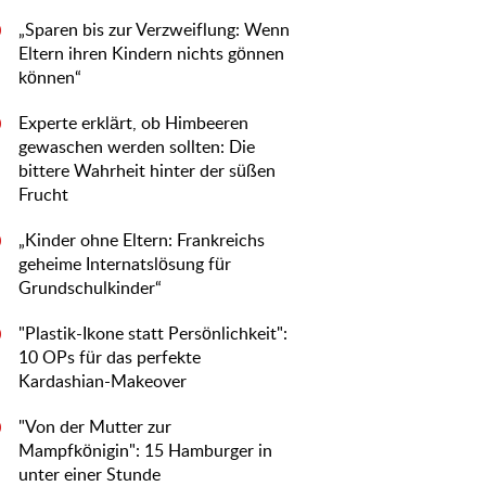
„Sparen bis zur Verzweiflung: Wenn
0
Eltern ihren Kindern nichts gönnen
können“
Experte erklärt, ob Himbeeren
0
gewaschen werden sollten: Die
bittere Wahrheit hinter der süßen
Frucht
„Kinder ohne Eltern: Frankreichs
0
geheime Internatslösung für
Grundschulkinder“
"Plastik-Ikone statt Persönlichkeit":
0
10 OPs für das perfekte
Kardashian-Makeover
"Von der Mutter zur
0
Mampfkönigin": 15 Hamburger in
unter einer Stunde