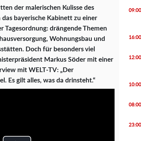
tten der malerischen Kulisse des
09:0
 das bayerische Kabinett zu einer
der Tagesordnung: drängende Themen
16:0
enhausversorgung, Wohnungsbau und
stätten. Doch für besonders viel
12:0
isterpräsident Markus Söder mit einer
rview mit WELT-TV: „Der
l. Es gilt alles, was da drinsteht.“
10:0
08:0
23:0