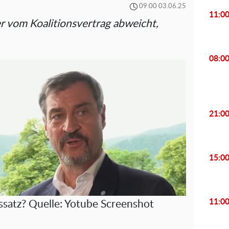
09:00 03.06.25
11:0
r vom Koalitionsvertrag abweicht,
08:0
21:0
15:0
11:0
ssatz? Quelle: Yotube Screenshot