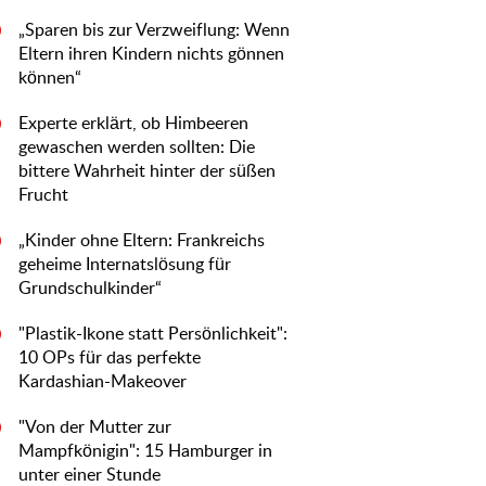
„Sparen bis zur Verzweiflung: Wenn
0
Eltern ihren Kindern nichts gönnen
können“
Experte erklärt, ob Himbeeren
0
gewaschen werden sollten: Die
bittere Wahrheit hinter der süßen
Frucht
„Kinder ohne Eltern: Frankreichs
0
geheime Internatslösung für
Grundschulkinder“
"Plastik-Ikone statt Persönlichkeit":
0
10 OPs für das perfekte
Kardashian-Makeover
"Von der Mutter zur
0
Mampfkönigin": 15 Hamburger in
unter einer Stunde