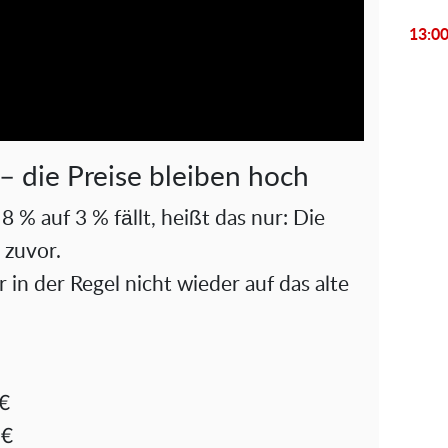
l
13:0
a
y
V
r – die Preise bleiben hoch
i
8 % auf 3 % fällt, heißt das nur: Die
 zuvor.
d
r in der Regel nicht wieder auf das alte
e
o
 €
 €