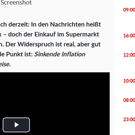
Screenshot
09:0
h derzeit: In den Nachrichten heißt
ck – doch der Einkauf im Supermarkt
16:0
n. Der Widerspruch ist real, aber gut
e Punkt ist:
Sinkende Inflation
12:0
ise.
10:0
08:0
23:0
P