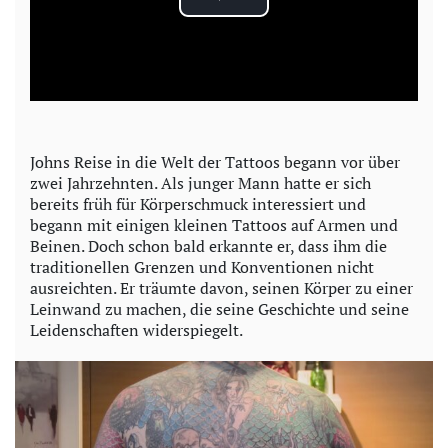
P
l
a
y
Johns Reise in die Welt der Tattoos begann vor über
zwei Jahrzehnten. Als junger Mann hatte er sich
V
bereits früh für Körperschmuck interessiert und
begann mit einigen kleinen Tattoos auf Armen und
i
Beinen. Doch schon bald erkannte er, dass ihm die
traditionellen Grenzen und Konventionen nicht
d
ausreichten. Er träumte davon, seinen Körper zu einer
Leinwand zu machen, die seine Geschichte und seine
e
Leidenschaften widerspiegelt.
o