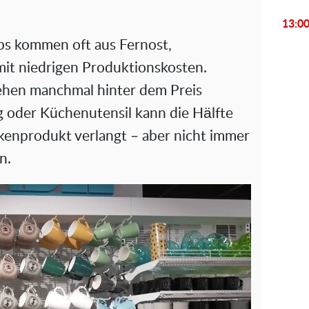
V
13:0
i
ps kommen oft aus Fernost,
it niedrigen Produktionskosten.
d
tehen manchmal hinter dem Preis
e
ug oder Küchenutensil kann die Hälfte
o
kenprodukt verlangt – aber nicht immer
n.