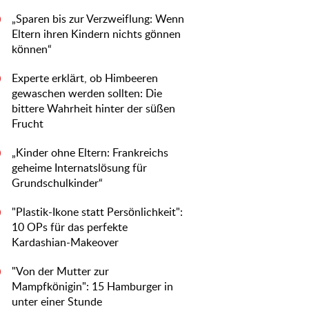
„Sparen bis zur Verzweiflung: Wenn
0
Eltern ihren Kindern nichts gönnen
können“
Experte erklärt, ob Himbeeren
0
gewaschen werden sollten: Die
bittere Wahrheit hinter der süßen
Frucht
„Kinder ohne Eltern: Frankreichs
0
geheime Internatslösung für
Grundschulkinder“
"Plastik-Ikone statt Persönlichkeit":
0
10 OPs für das perfekte
Kardashian-Makeover
"Von der Mutter zur
0
Mampfkönigin": 15 Hamburger in
unter einer Stunde