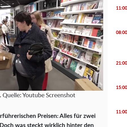
11:0
08:0
21:0
15:0
er. Quelle: Youtube Screenshot
11:0
führerischen Preisen: Alles für zwei
Doch was steckt wirklich hinter den