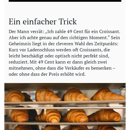
a
y
Ein einfacher Trick
V
Der Mann verrät: „Ich zahle 49 Cent für ein Croissant.
Aber ich achte genau auf den richtigen Moment.“ Sein
i
Geheimnis liegt in der cleveren Wahl des Zeitpunkts:
Kurz vor Ladenschluss werden oft Croissants, die
d
leicht beschädigt oder optisch nicht perfekt sind,
reduziert. Mit 49 Cent kann er dann gleich zwei
e
mitnehmen, ohne dass die Verkäufer es bemerken –
oder ohne dass der Preis erhöht wird.
o