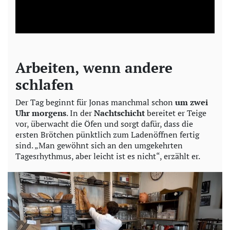
l
a
y
Arbeiten, wenn andere
V
schlafen
i
Der Tag beginnt für Jonas manchmal schon
um zwei
Uhr morgens
. In der
Nachtschicht
bereitet er Teige
vor, überwacht die Öfen und sorgt dafür, dass die
d
ersten Brötchen pünktlich zum Ladenöffnen fertig
sind. „Man gewöhnt sich an den umgekehrten
e
Tagesrhythmus, aber leicht ist es nicht“, erzählt er.
o