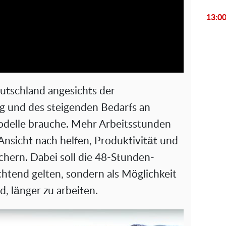
l
13:0
a
y
V
utschland angesichts der
i
g und des steigenden Bedarfs an
Modelle brauche. Mehr Arbeitsstunden
d
nsicht nach helfen, Produktivität und
e
chern. Dabei soll die 48-Stunden-
ichtend gelten, sondern als Möglichkeit
o
nd, länger zu arbeiten.