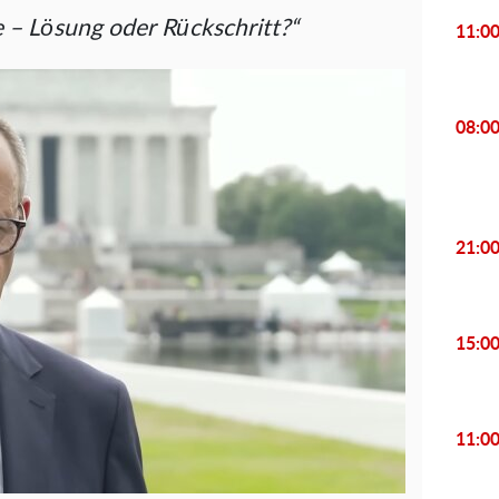
e – Lösung oder Rückschritt?“
11:0
08:0
21:0
15:0
11:0