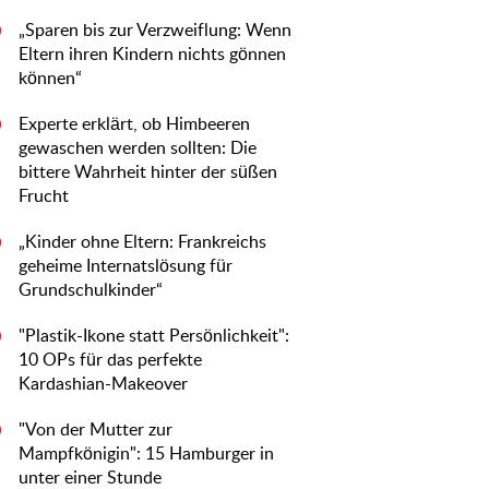
„Sparen bis zur Verzweiflung: Wenn
0
Eltern ihren Kindern nichts gönnen
können“
Experte erklärt, ob Himbeeren
0
gewaschen werden sollten: Die
bittere Wahrheit hinter der süßen
Frucht
„Kinder ohne Eltern: Frankreichs
0
geheime Internatslösung für
Grundschulkinder“
"Plastik-Ikone statt Persönlichkeit":
0
10 OPs für das perfekte
Kardashian-Makeover
"Von der Mutter zur
0
Mampfkönigin": 15 Hamburger in
unter einer Stunde