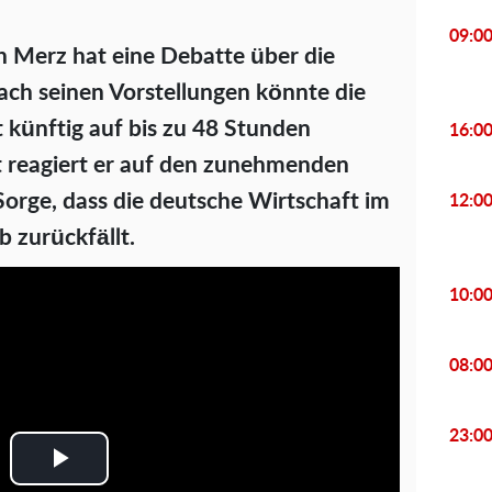
09:0
h Merz hat eine Debatte über die
Nach seinen Vorstellungen könnte die
 künftig auf bis zu 48 Stunden
16:0
 reagiert er auf den zunehmenden
orge, dass die deutsche Wirtschaft im
12:0
 zurückfällt.
10:0
08:0
23:0
P