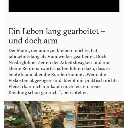
a
y
Ein Leben lang gearbeitet –
V
und doch arm
i
Der Mann, der anonym bleiben möchte, hat
jahrzehntelang als Handwerker gearbeitet. Doch
Niedriglöhne, Zeiten der Arbeitslosigkeit und nur
d
kleine Rentenanwartschaften führen dazu, dass er
heute kaum über die Runden kommt. „Wenn die
e
Fixkosten abgezogen sind, bleibt mir praktisch nichts.
Fleisch kann ich mir kaum noch leisten, neue
o
Kleidung schon gar nicht“, berichtet er.