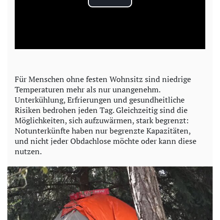
P
l
a
y
Für Menschen ohne festen Wohnsitz sind niedrige
Temperaturen mehr als nur unangenehm.
V
Unterkühlung, Erfrierungen und gesundheitliche
Risiken bedrohen jeden Tag. Gleichzeitig sind die
i
Möglichkeiten, sich aufzuwärmen, stark begrenzt:
Notunterkünfte haben nur begrenzte Kapazitäten,
d
und nicht jeder Obdachlose möchte oder kann diese
nutzen.
e
o