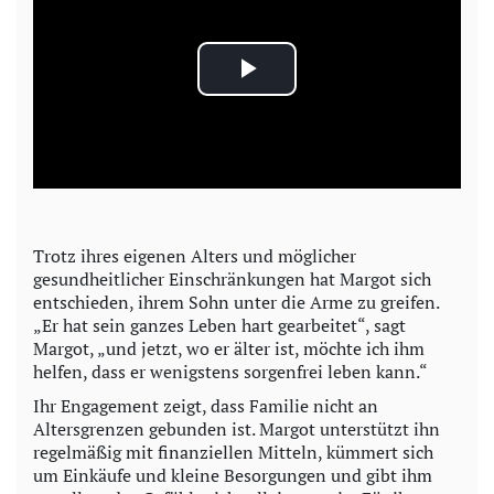
P
l
a
y
Trotz ihres eigenen Alters und möglicher
gesundheitlicher Einschränkungen hat Margot sich
V
entschieden, ihrem Sohn unter die Arme zu greifen.
„Er hat sein ganzes Leben hart gearbeitet“, sagt
i
Margot, „und jetzt, wo er älter ist, möchte ich ihm
helfen, dass er wenigstens sorgenfrei leben kann.“
d
Ihr Engagement zeigt, dass Familie nicht an
Altersgrenzen gebunden ist. Margot unterstützt ihn
e
regelmäßig mit finanziellen Mitteln, kümmert sich
um Einkäufe und kleine Besorgungen und gibt ihm
o