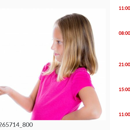
11:0
08:0
21:0
15:0
11:0
265714_800