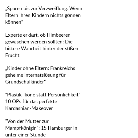
„Sparen bis zur Verzweiflung: Wenn
0
Eltern ihren Kindern nichts gönnen
können“
Experte erklärt, ob Himbeeren
0
gewaschen werden sollten: Die
bittere Wahrheit hinter der süßen
Frucht
„Kinder ohne Eltern: Frankreichs
0
geheime Internatslösung für
Grundschulkinder“
"Plastik-Ikone statt Persönlichkeit":
0
10 OPs für das perfekte
Kardashian-Makeover
"Von der Mutter zur
0
Mampfkönigin": 15 Hamburger in
unter einer Stunde