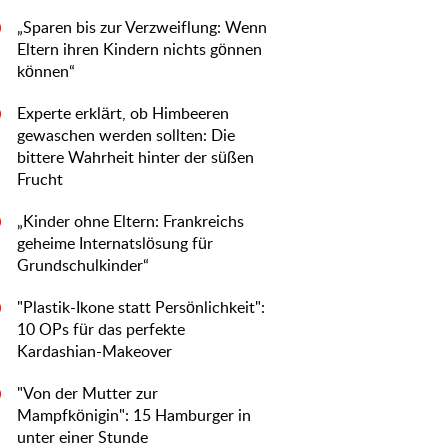
„Sparen bis zur Verzweiflung: Wenn
0
Eltern ihren Kindern nichts gönnen
können“
Experte erklärt, ob Himbeeren
0
gewaschen werden sollten: Die
bittere Wahrheit hinter der süßen
Frucht
„Kinder ohne Eltern: Frankreichs
0
geheime Internatslösung für
Grundschulkinder“
"Plastik-Ikone statt Persönlichkeit":
0
10 OPs für das perfekte
Kardashian-Makeover
"Von der Mutter zur
0
Mampfkönigin": 15 Hamburger in
unter einer Stunde