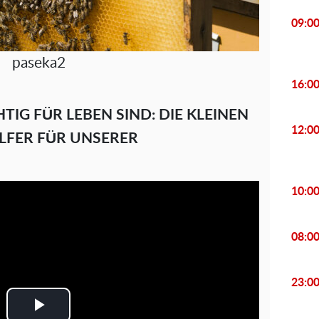
09:0
paseka2
16:0
IG FÜR LEBEN SIND: DIE KLEINEN
12:0
ELFER FÜR UNSERER
10:0
08:0
23:0