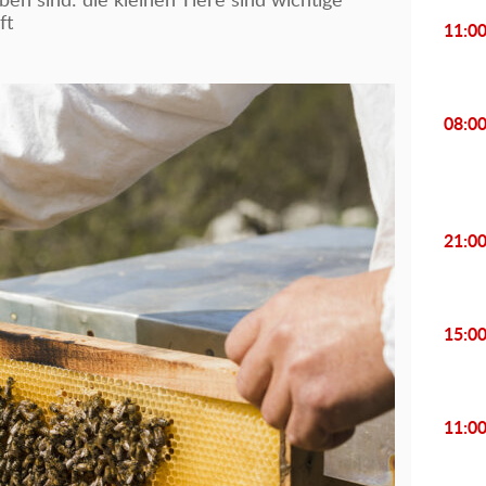
en sind: die kleinen Tiere sind wichtige
ft
11:0
08:0
21:0
15:0
11:0