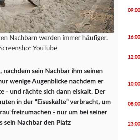
09:0
16:0
hen Nachbarn werden immer häufiger.
 Screenshot YouTube
12:0
, nachdem sein Nachbar ihm seinen
 nur wenige Augenblicke nachdem er
10:0
e - und rächte sich dann eiskalt. Der
uten in der "Eiseskälte" verbracht, um
08:0
au freizumachen - nur um bei seiner
s sein Nachbar den Platz
23:0