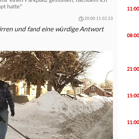
mir einen Parkplatz gestohlen, nachdem ich
pt hatte"
11:0
20:00 11.02.23
eirren und fand eine würdige Antwort
08:0
21:0
15:0
11:0