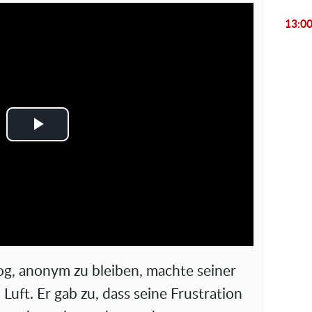
13:0
P
l
a
y
V
og, anonym zu bleiben, machte seiner
i
Luft. Er gab zu, dass seine Frustration