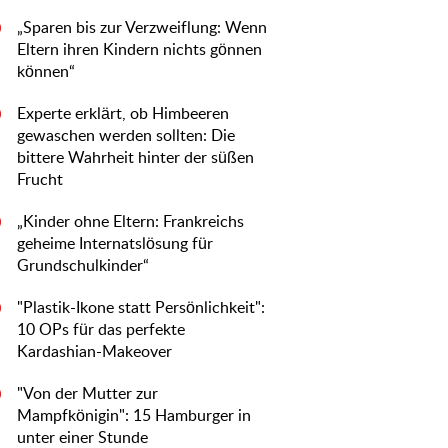
„Sparen bis zur Verzweiflung: Wenn
0
Eltern ihren Kindern nichts gönnen
können“
Experte erklärt, ob Himbeeren
0
gewaschen werden sollten: Die
bittere Wahrheit hinter der süßen
Frucht
„Kinder ohne Eltern: Frankreichs
0
geheime Internatslösung für
Grundschulkinder“
"Plastik-Ikone statt Persönlichkeit":
0
10 OPs für das perfekte
Kardashian-Makeover
"Von der Mutter zur
0
Mampfkönigin": 15 Hamburger in
unter einer Stunde