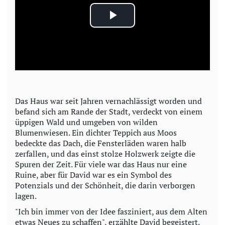
P
l
a
y
Das Haus war seit Jahren vernachlässigt worden und
befand sich am Rande der Stadt, verdeckt von einem
V
üppigen Wald und umgeben von wilden
Blumenwiesen. Ein dichter Teppich aus Moos
i
bedeckte das Dach, die Fensterläden waren halb
zerfallen, und das einst stolze Holzwerk zeigte die
d
Spuren der Zeit. Für viele war das Haus nur eine
Ruine, aber für David war es ein Symbol des
e
Potenzials und der Schönheit, die darin verborgen
lagen.
o
"Ich bin immer von der Idee fasziniert, aus dem Alten
etwas Neues zu schaffen", erzählte David begeistert.