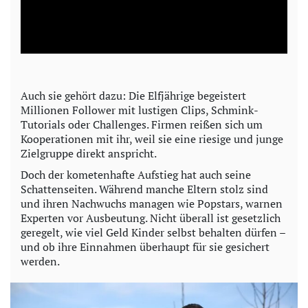
l
a
y
Auch sie gehört dazu: Die Elfjährige begeistert
Millionen Follower mit lustigen Clips, Schmink-
V
Tutorials oder Challenges. Firmen reißen sich um
Kooperationen mit ihr, weil sie eine riesige und junge
i
Zielgruppe direkt anspricht.
Doch der kometenhafte Aufstieg hat auch seine
d
Schattenseiten. Während manche Eltern stolz sind
und ihren Nachwuchs managen wie Popstars, warnen
e
Experten vor Ausbeutung. Nicht überall ist gesetzlich
geregelt, wie viel Geld Kinder selbst behalten dürfen –
o
und ob ihre Einnahmen überhaupt für sie gesichert
werden.