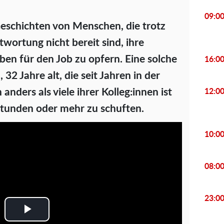
09:0
eschichten von Menschen, die trotz
wortung nicht bereit sind, ihre
ben für den Job zu opfern. Eine solche
16:0
, 32 Jahre alt, die seit Jahren in der
nders als viele ihrer Kolleg:innen ist
12:0
3 Stunden oder mehr zu schuften.
10:0
08:0
23:0
P