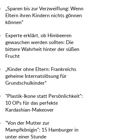
„Sparen bis zur Verzweiflung: Wenn
0
Eltern ihren Kindern nichts gönnen
können“
Experte erklärt, ob Himbeeren
0
gewaschen werden sollten: Die
bittere Wahrheit hinter der süßen
Frucht
„Kinder ohne Eltern: Frankreichs
0
geheime Internatslösung für
Grundschulkinder“
"Plastik-Ikone statt Persönlichkeit":
0
10 OPs für das perfekte
Kardashian-Makeover
"Von der Mutter zur
0
Mampfkönigin": 15 Hamburger in
unter einer Stunde