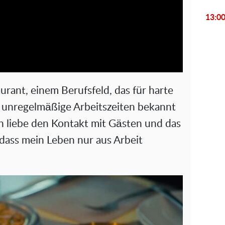
l
13:0
a
y
V
aurant, einem Berufsfeld, das für harte
i
d unregelmäßige Arbeitszeiten bekannt
ich liebe den Kontakt mit Gästen und das
d
, dass mein Leben nur aus Arbeit
e
o