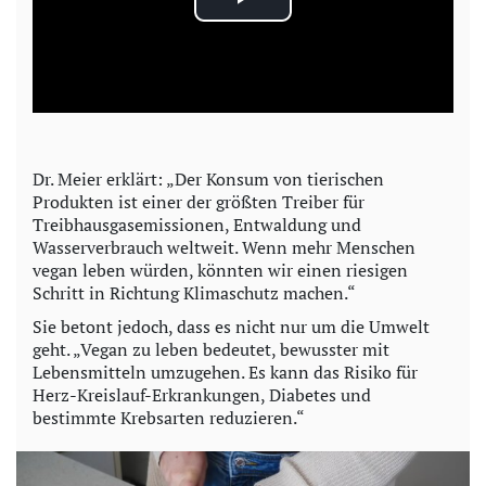
P
l
a
y
Dr. Meier erklärt: „Der Konsum von tierischen
Produkten ist einer der größten Treiber für
V
Treibhausgasemissionen, Entwaldung und
Wasserverbrauch weltweit. Wenn mehr Menschen
i
vegan leben würden, könnten wir einen riesigen
Schritt in Richtung Klimaschutz machen.“
d
Sie betont jedoch, dass es nicht nur um die Umwelt
geht. „Vegan zu leben bedeutet, bewusster mit
e
Lebensmitteln umzugehen. Es kann das Risiko für
Herz-Kreislauf-Erkrankungen, Diabetes und
o
bestimmte Krebsarten reduzieren.“