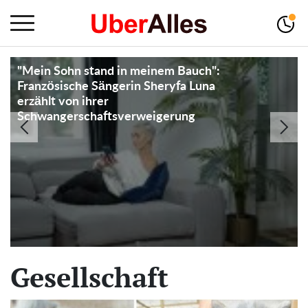
"Ich hatte keine andere Wahl": Frau ruft
die Polizei, nachdem sie Nachbarn dabei
erwischt hat, wie sie ein Paket von ihrer
Türschwelle genommen haben
Gesellschaft