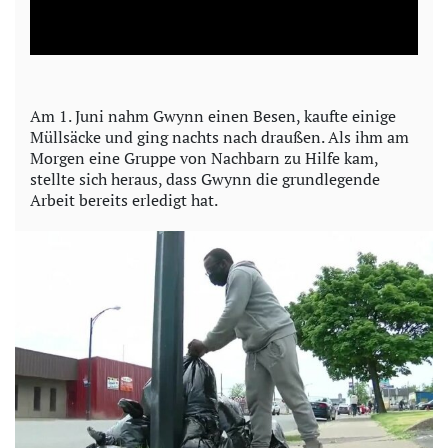
l
a
y
Am 1. Juni nahm Gwynn einen Besen, kaufte einige
Müllsäcke und ging nachts nach draußen. Als ihm am
V
Morgen eine Gruppe von Nachbarn zu Hilfe kam,
stellte sich heraus, dass Gwynn die grundlegende
i
Arbeit bereits erledigt hat.
d
e
o