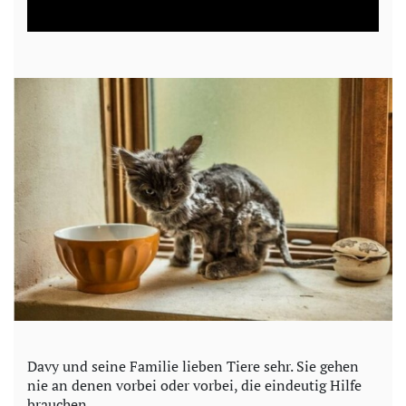
a
y
V
i
d
e
o
Davy und seine Familie lieben Tiere sehr. Sie gehen
nie an denen vorbei oder vorbei, die eindeutig Hilfe
brauchen.