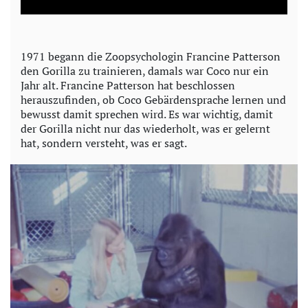
a
y
1971 begann die Zoopsychologin Francine Patterson
den Gorilla zu trainieren, damals war Coco nur ein
V
Jahr alt. Francine Patterson hat beschlossen
herauszufinden, ob Coco Gebärdensprache lernen und
i
bewusst damit sprechen wird. Es war wichtig, damit
der Gorilla nicht nur das wiederholt, was er gelernt
d
hat, sondern versteht, was er sagt.
e
o