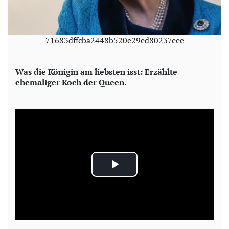
71683dffcba2448b520e29ed80237eee
Was die Königin am liebsten isst: Erzählte
ehemaliger Koch der Queen.
P
l
a