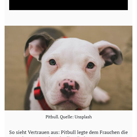
a
y
V
i
d
e
o
Pitbull. Quelle: Unsplash
So sieht Vertrauen aus: Pitbull legte dem Frauchen die