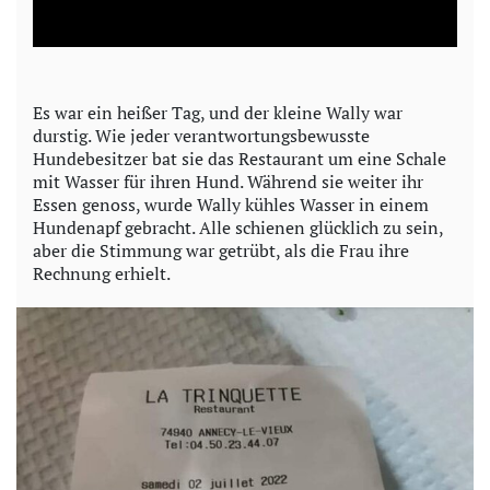
l
a
y
Es war ein heißer Tag, und der kleine Wally war
durstig. Wie jeder verantwortungsbewusste
V
Hundebesitzer bat sie das Restaurant um eine Schale
mit Wasser für ihren Hund. Während sie weiter ihr
i
Essen genoss, wurde Wally kühles Wasser in einem
Hundenapf gebracht. Alle schienen glücklich zu sein,
d
aber die Stimmung war getrübt, als die Frau ihre
Rechnung erhielt.
e
o