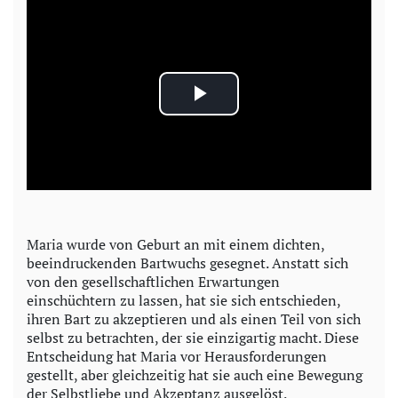
P
l
a
y
Maria wurde von Geburt an mit einem dichten,
beeindruckenden Bartwuchs gesegnet. Anstatt sich
V
von den gesellschaftlichen Erwartungen
einschüchtern zu lassen, hat sie sich entschieden,
i
ihren Bart zu akzeptieren und als einen Teil von sich
selbst zu betrachten, der sie einzigartig macht. Diese
d
Entscheidung hat Maria vor Herausforderungen
gestellt, aber gleichzeitig hat sie auch eine Bewegung
e
der Selbstliebe und Akzeptanz ausgelöst.