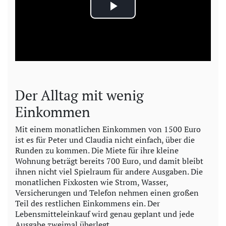
P
l
a
y
Der Alltag mit wenig
V
Einkommen
i
Mit einem monatlichen Einkommen von 1500 Euro
ist es für Peter und Claudia nicht einfach, über die
Runden zu kommen. Die Miete für ihre kleine
d
Wohnung beträgt bereits 700 Euro, und damit bleibt
ihnen nicht viel Spielraum für andere Ausgaben. Die
e
monatlichen Fixkosten wie Strom, Wasser,
Versicherungen und Telefon nehmen einen großen
o
Teil des restlichen Einkommens ein. Der
Lebensmitteleinkauf wird genau geplant und jede
Ausgabe zweimal überlegt.