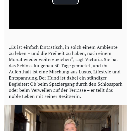
P
l
a
y
„Es ist einfach fantastisch, in solch einem Ambiente
zu leben – und die Freiheit zu haben, nach einem
V
Monat wieder weiterzuziehen“, sagt Victoria. Sie hat
das Schloss für genau 30 Tage gemietet, und ihr
i
Aufenthalt ist eine Mischung aus Luxus, Lifestyle und
Entspannung. Der Hund ist dabei ein ständiger
d
Begleiter: Ob beim Spaziergang durch den Schlosspark
oder beim Verweilen auf der Terrasse – er teilt das
e
noble Leben mit seiner Besitzerin.
o