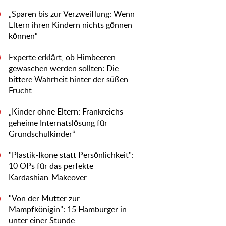
„Sparen bis zur Verzweiflung: Wenn
0
Eltern ihren Kindern nichts gönnen
können“
Experte erklärt, ob Himbeeren
0
gewaschen werden sollten: Die
bittere Wahrheit hinter der süßen
Frucht
„Kinder ohne Eltern: Frankreichs
0
geheime Internatslösung für
Grundschulkinder“
"Plastik-Ikone statt Persönlichkeit":
0
10 OPs für das perfekte
Kardashian-Makeover
"Von der Mutter zur
0
Mampfkönigin": 15 Hamburger in
unter einer Stunde