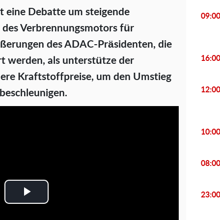
it eine Debatte um steigende
09:0
t des Verbrennungsmotors für
ußerungen des ADAC-Präsidenten, die
16:0
rt werden, als unterstütze der
ere Kraftstoffpreise, um den Umstieg
12:0
 beschleunigen.
10:0
08:0
23:0
P