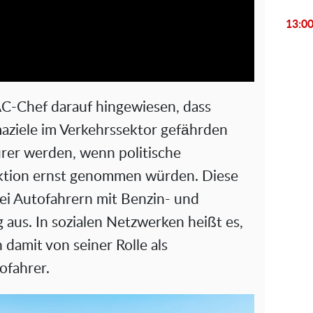
l
13:0
a
y
V
AC-Chef darauf hingewiesen, dass
i
imaziele im Verkehrssektor gefährden
rer werden, wenn politische
d
ion ernst genommen würden. Diese
e
bei Autofahrern mit Benzin- und
aus. In sozialen Netzwerken heißt es,
o
damit von seiner Rolle als
ofahrer.