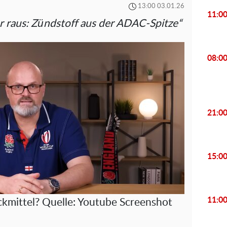
13:00 03.01.26
11:0
er raus: Zündstoff aus der ADAC-Spitze“
08:0
21:0
15:0
11:0
ckmittel? Quelle: Youtube Screenshot