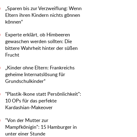
„Sparen bis zur Verzweiflung: Wenn
0
Eltern ihren Kindern nichts gönnen
können“
Experte erklärt, ob Himbeeren
0
gewaschen werden sollten: Die
bittere Wahrheit hinter der süßen
Frucht
„Kinder ohne Eltern: Frankreichs
0
geheime Internatslösung für
Grundschulkinder“
"Plastik-Ikone statt Persönlichkeit":
0
10 OPs für das perfekte
Kardashian-Makeover
"Von der Mutter zur
0
Mampfkönigin": 15 Hamburger in
unter einer Stunde