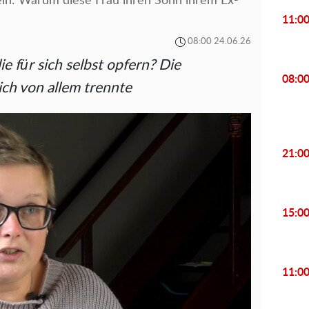
ein: Warum diese Frau ihren Sohn ihrem Ex-
11:0
08:00 24.06.26
e für sich selbst opfern? Die
08:0
ich von allem trennte
21:0
15:0
11:0