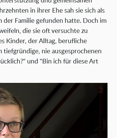
, Unterstützung und gemeinsamen
d
hrzehnten in ihrer Ehe sah sie sich als
e
 in der Familie gefunden hatte. Doch im
o
eifeln, die sie oft versuchte zu
s Kinder, der Alltag, berufliche
h tiefgründige, nie ausgesprochenen
lücklich?" und "Bin ich für diese Art