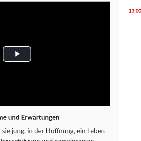
13:0
P
l
a
y
V
ume und Erwartungen
i
 sie jung, in der Hoffnung, ein Leben