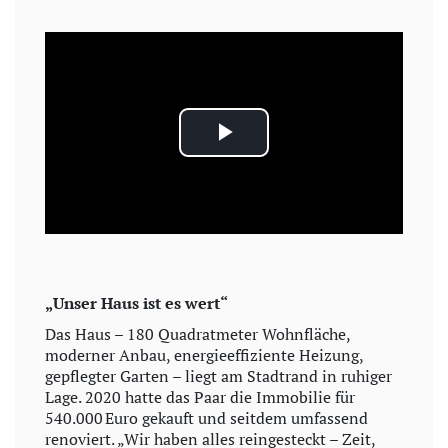
P
l
a
y
„Unser Haus ist es wert“
V
Das Haus – 180 Quadratmeter Wohnfläche,
moderner Anbau, energieeffiziente Heizung,
i
gepflegter Garten – liegt am Stadtrand in ruhiger
Lage. 2020 hatte das Paar die Immobilie für
540.000 Euro gekauft und seitdem umfassend
d
renoviert. „Wir haben alles reingesteckt – Zeit,