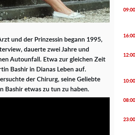
09:0
16:0
zt und der Prinzessin begann 1995,
erview, dauerte zwei Jahre und
12:0
en Autounfall. Etwa zur gleichen Zeit
rtin Bashir in Dianas Leben auf.
rsuchte der Chirurg, seine Geliebte
10:0
n Bashir etwas zu tun zu haben.
08:0
23:0