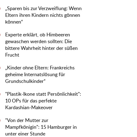
„Sparen bis zur Verzweiflung: Wenn
0
Eltern ihren Kindern nichts gönnen
können“
Experte erklärt, ob Himbeeren
0
gewaschen werden sollten: Die
bittere Wahrheit hinter der süßen
Frucht
„Kinder ohne Eltern: Frankreichs
0
geheime Internatslösung für
Grundschulkinder“
"Plastik-Ikone statt Persönlichkeit":
0
10 OPs für das perfekte
Kardashian-Makeover
"Von der Mutter zur
0
Mampfkönigin": 15 Hamburger in
unter einer Stunde