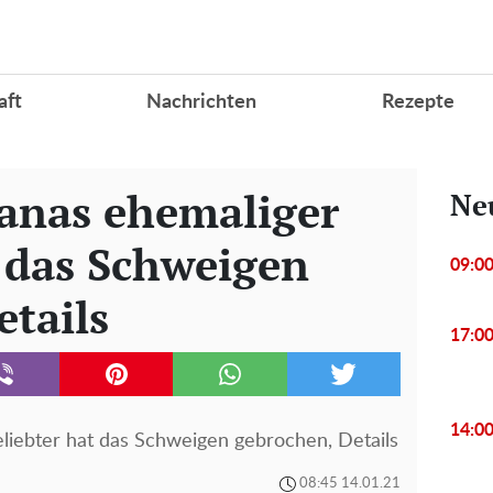
aft
Nachrichten
Rezepte
ianas ehemaliger
Ne
t das Schweigen
09:0
etails
17:0
14:0
liebter hat das Schweigen gebrochen, Details
08:45 14.01.21