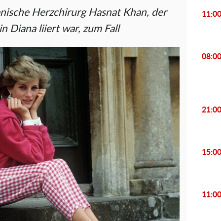
anische Herzchirurg Hasnat Khan, der
11:0
n Diana liiert war, zum Fall
08:0
21:0
15:0
11:0