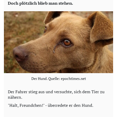
Doch plötzlich blieb man stehen.
V
i
d
e
o
Der Hund. Quelle: epochtimes.net
Der Fahrer stieg aus und versuchte, sich dem Tier zu
nähern.
"Halt, Freundchen!" - überredete er den Hund.