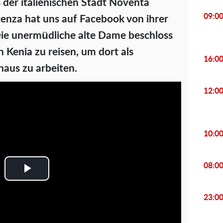
s der italienischen Stadt Noventa
09:0
cenza hat uns auf Facebook von ihrer
Die unermüdliche alte Dame beschloss
h Kenia zu reisen, um dort als
16:0
haus zu arbeiten.
12:0
10:0
08:0
P
23:0
l