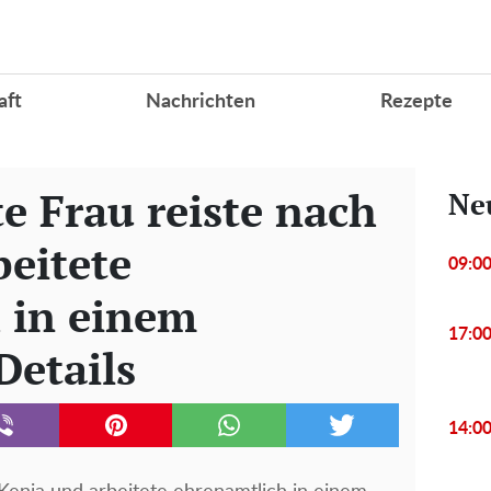
aft
Nachrichten
Rezepte
te Frau reiste nach
Ne
beitete
09:0
 in einem
17:0
Details
14:0