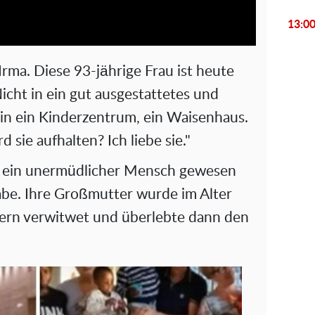
a
13:0
y
V
rma. Diese 93-jährige Frau ist heute
i
icht in ein gut ausgestattetes und
in ein Kinderzentrum, ein Waisenhaus.
d
rd sie aufhalten? Ich liebe sie."
e
er ein unermüdlicher Mensch gewesen
o
abe. Ihre Großmutter wurde im Alter
dern verwitwet und überlebte dann den