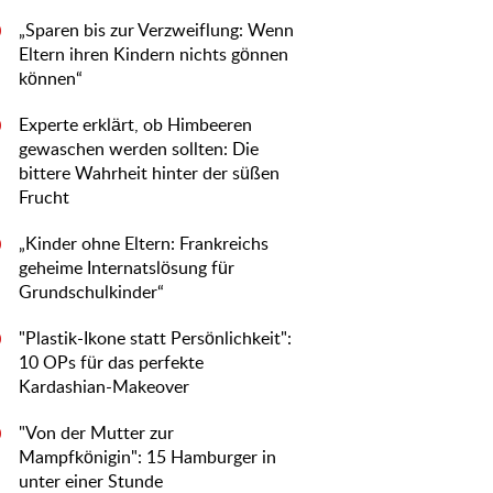
„Sparen bis zur Verzweiflung: Wenn
0
Eltern ihren Kindern nichts gönnen
können“
Experte erklärt, ob Himbeeren
0
gewaschen werden sollten: Die
bittere Wahrheit hinter der süßen
Frucht
„Kinder ohne Eltern: Frankreichs
0
geheime Internatslösung für
Grundschulkinder“
"Plastik-Ikone statt Persönlichkeit":
0
10 OPs für das perfekte
Kardashian-Makeover
"Von der Mutter zur
0
Mampfkönigin": 15 Hamburger in
unter einer Stunde