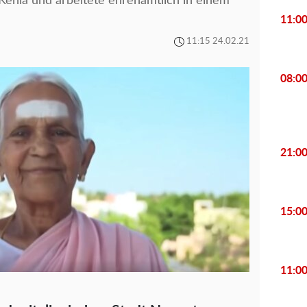
 Kenia und arbeitete ehrenamtlich in einem
11:0
11:15 24.02.21
08:0
21:0
15:0
11:0