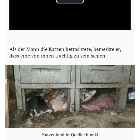
P
l
a
y
Als der Mann die Katzen betrachtete, bemerkte er,
dass eine von ihnen trächtig zu sein schien.
V
i
d
e
o
Katzenfamilie. Quelle: binokl