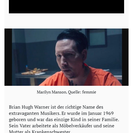
l
a
y
V
i
d
e
Marilyn Manson. Quelle: femmie
o
Brian Hugh Warner ist der richtige Name des
extravaganten Musikers. Er wurde im Januar 1969
geboren und war das einzige Kind in seiner Familie.
Sein Vater arbeitete als Möbelverkäufer und seine
Mutter als Krankenschwester.