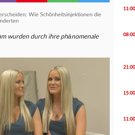
11:0
erscheiden: Wie Schönheitsinjektionen die
änderten
08:0
Dahm wurden durch ihre phänomenale
21:0
15:0
11:0