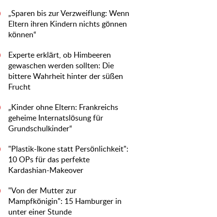
„Sparen bis zur Verzweiflung: Wenn
0
Eltern ihren Kindern nichts gönnen
können“
Experte erklärt, ob Himbeeren
0
gewaschen werden sollten: Die
bittere Wahrheit hinter der süßen
Frucht
„Kinder ohne Eltern: Frankreichs
0
geheime Internatslösung für
Grundschulkinder“
"Plastik-Ikone statt Persönlichkeit":
0
10 OPs für das perfekte
Kardashian-Makeover
"Von der Mutter zur
0
Mampfkönigin": 15 Hamburger in
unter einer Stunde