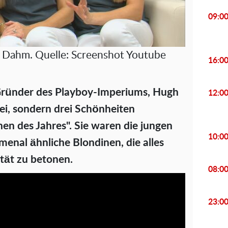
09:0
yn Dahm. Quelle: Screenshot Youtube
16:0
Gründer des Playboy-Imperiums, Hugh
12:0
wei, sondern drei Schönheiten
n des Jahres". Sie waren die jungen
10:0
nal ähnliche Blondinen, die alles
ität zu betonen.
08:0
23:0