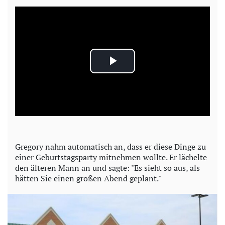
P
l
a
y
Gregory nahm automatisch an, dass er diese Dinge zu
einer Geburtstagsparty mitnehmen wollte. Er lächelte
V
den älteren Mann an und sagte: "Es sieht so aus, als
hätten Sie einen großen Abend geplant."
i
d