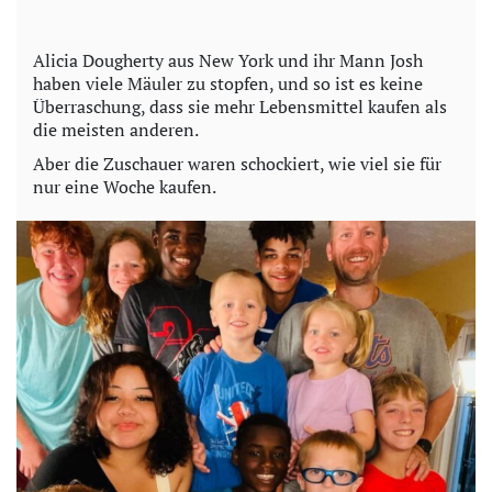
y
Alicia Dougherty aus New York und ihr Mann Josh
haben viele Mäuler zu stopfen, und so ist es keine
V
Überraschung, dass sie mehr Lebensmittel kaufen als
die meisten anderen.
i
Aber die Zuschauer waren schockiert, wie viel sie für
nur eine Woche kaufen.
d
e
o