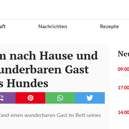
aft
Nachrichten
Rezepte
m nach Hause und
Ne
underbaren Gast
09:0
es Hundes
17:0
14:0
and einen wunderbaren Gast im Bett seines