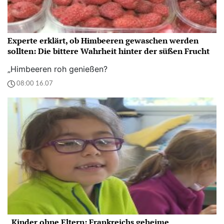
Experte erklärt, ob Himbeeren gewaschen werden
sollten: Die bittere Wahrheit hinter der süßen Frucht
„Himbeeren roh genießen?
08:00 16.07
„Kinder ohne Eltern: Frankreichs geheime