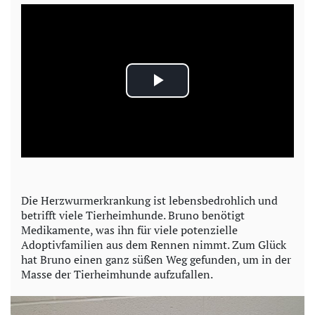
P
l
a
y
Die Herzwurmerkrankung ist lebensbedrohlich und
betrifft viele Tierheimhunde. Bruno benötigt
V
Medikamente, was ihn für viele potenzielle
Adoptivfamilien aus dem Rennen nimmt. Zum Glück
i
hat Bruno einen ganz süßen Weg gefunden, um in der
Masse der Tierheimhunde aufzufallen.
d