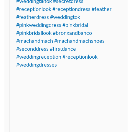
#weddingtiktok
#secretdress
#receptionlook
#receptiondress
#feather
#featherdress
#weddingtok
#pinkweddingdress
#pinkbridal
#pinkbridallook
#bronxandbanco
#machandmach
#machandmachshoes
#seconddress
#firstdance
#weddingreception
#receptionlook
#weddingdresses