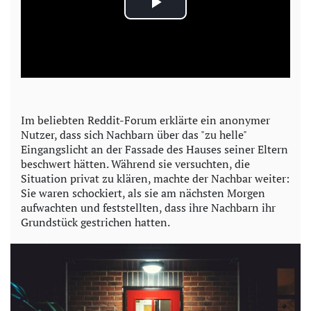
P
l
a
y
Im beliebten Reddit-Forum erklärte ein anonymer
Nutzer, dass sich Nachbarn über das "zu helle"
V
Eingangslicht an der Fassade des Hauses seiner Eltern
beschwert hätten. Während sie versuchten, die
i
Situation privat zu klären, machte der Nachbar weiter:
Sie waren schockiert, als sie am nächsten Morgen
d
aufwachten und feststellten, dass ihre Nachbarn ihr
Grundstück gestrichen hatten.
e
o