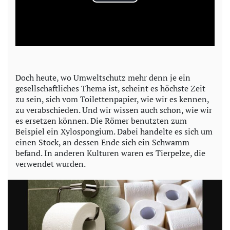
P
l
a
y
Doch heute, wo Umweltschutz mehr denn je ein
gesellschaftliches Thema ist, scheint es höchste Zeit
V
zu sein, sich vom Toilettenpapier, wie wir es kennen,
zu verabschieden. Und wir wissen auch schon, wie wir
i
es ersetzen können. Die Römer benutzten zum
Beispiel ein Xylospongium. Dabei handelte es sich um
d
einen Stock, an dessen Ende sich ein Schwamm
befand. In anderen Kulturen waren es Tierpelze, die
e
verwendet wurden.
o