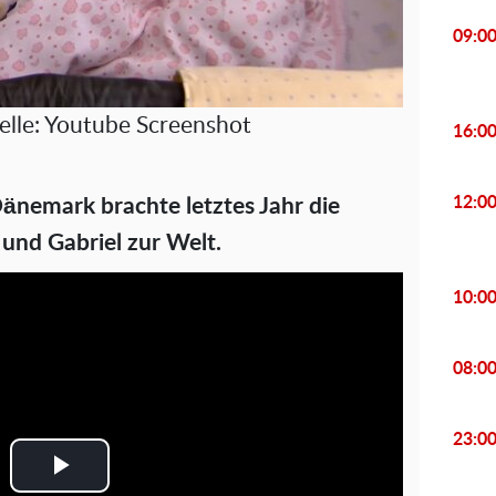
09:0
uelle: Youtube Screenshot
16:0
12:0
änemark brachte letztes Jahr die
 und Gabriel zur Welt.
10:0
08:0
23:0
P