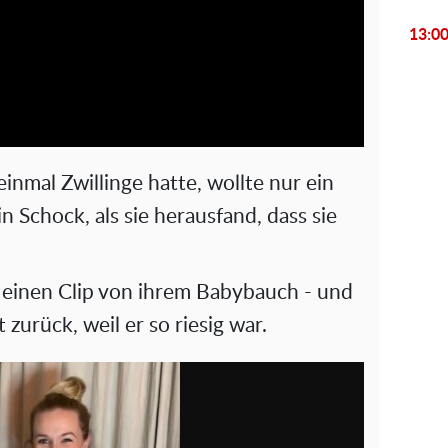
l
13:0
a
y
V
inmal Zwillinge hatte, wollte nur ein
i
in Schock, als sie herausfand, dass sie
d
r einen Clip von ihrem Babybauch - und
e
t zurück, weil er so riesig war.
o