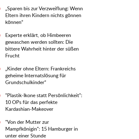
„Sparen bis zur Verzweiflung: Wenn
0
Eltern ihren Kindern nichts gönnen
können“
Experte erklärt, ob Himbeeren
0
gewaschen werden sollten: Die
bittere Wahrheit hinter der süßen
Frucht
„Kinder ohne Eltern: Frankreichs
0
geheime Internatslösung für
Grundschulkinder“
"Plastik-Ikone statt Persönlichkeit":
0
10 OPs für das perfekte
Kardashian-Makeover
"Von der Mutter zur
0
Mampfkönigin": 15 Hamburger in
unter einer Stunde