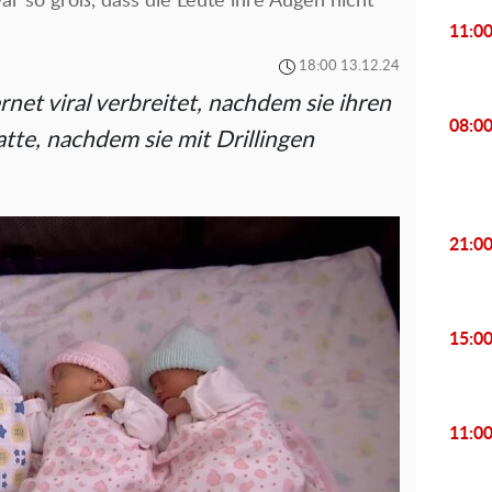
 so groß, dass die Leute ihre Augen nicht
11:0
18:00 13.12.24
rnet viral verbreitet, nachdem sie ihren
08:0
tte, nachdem sie mit Drillingen
21:0
15:0
11:0