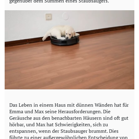
e
gegenüber dem Summen eines Staubsaugers.
o
Das Leben in einem Haus mit dünnen Wänden hat für
Emma und Max seine Herausforderungen. Die
Geräusche aus den benachbarten Häusern sind oft gut
hörbar, und Max hat Schwierigkeiten, sich zu
entspannen, wenn der Staubsauger brummt. Dies
führte zu einer außergewöhnlichen Entscheidung von