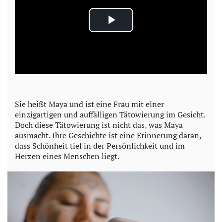
P
l
a
y
Sie heißt Maya und ist eine Frau mit einer
einzigartigen und auffälligen Tätowierung im Gesicht.
V
Doch diese Tätowierung ist nicht das, was Maya
ausmacht. Ihre Geschichte ist eine Erinnerung daran,
i
dass Schönheit tief in der Persönlichkeit und im
Herzen eines Menschen liegt.
d
e
o