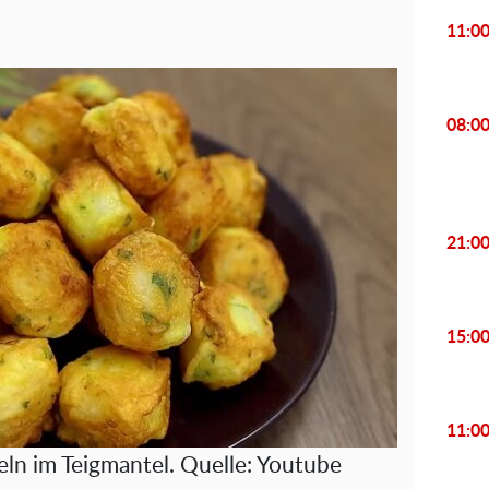
11:0
08:0
21:0
15:0
11:0
eln im Teigmantel. Quelle: Youtube