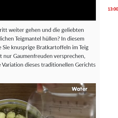
a
13:0
y
V
itt weiter gehen und die geliebten
i
lichen Teigmantel hüllen? In diesem
 Sie knusprige Bratkartoffeln im Teig
d
ht nur Gaumenfreuden versprechen,
e
 Variation dieses traditionellen Gerichts
o