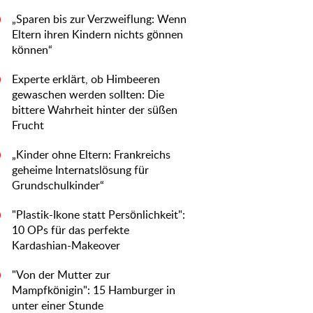
„Sparen bis zur Verzweiflung: Wenn
0
Eltern ihren Kindern nichts gönnen
können“
Experte erklärt, ob Himbeeren
0
gewaschen werden sollten: Die
bittere Wahrheit hinter der süßen
Frucht
„Kinder ohne Eltern: Frankreichs
0
geheime Internatslösung für
Grundschulkinder“
"Plastik-Ikone statt Persönlichkeit":
0
10 OPs für das perfekte
Kardashian-Makeover
"Von der Mutter zur
0
Mampfkönigin": 15 Hamburger in
unter einer Stunde