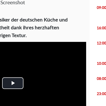
Screenshot
09:0
assiker der deutschen Küche und
theit dank ihres herzhaften
16:0
igen Textur.
12:0
10:0
08:0
P
23:0
l