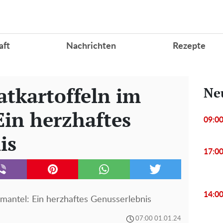
aft
Nachrichten
Rezepte
atkartoffeln im
Ne
Ein herzhaftes
09:0
is
17:0
14:0
gmantel: Ein herzhaftes Genusserlebnis
07:00 01.01.24